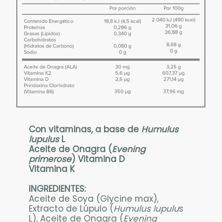
c
r
i
p
c
i
ó
n
Con vitaminas, a base de
Humulus
lupulus
L
Aceite de Onagra (
Evening
primerose
) Vitamina D
Vitamina K
INGREDIENTES:
Aceite de Soya (Glycine max),
Extracto de Lúpulo (
Humulus lupulu
s
L), Aceite de Onagra (
Evening