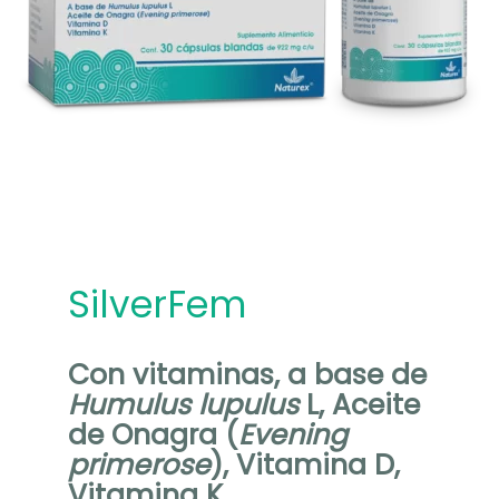
m
SilverFem
Con vitaminas, a base de
Humulus lupulus
L, Aceite
de Onagra (
Evening
primerose
), Vitamina D,
Vitamina K