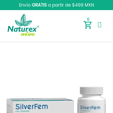
Envío
GRATIS
a partir de $499 MXN
0
S
i
l
v
e
r
F
e