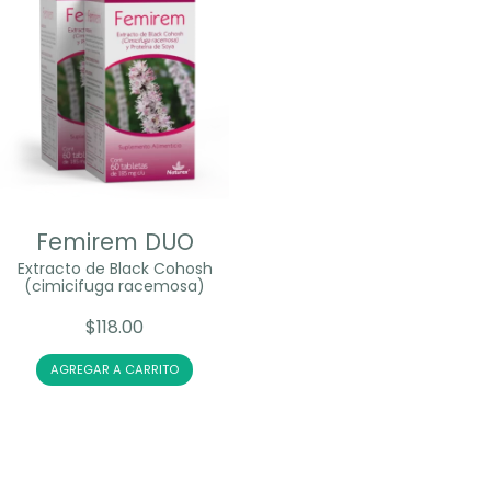
Femirem DUO
Extracto de Black Cohosh
(cimicifuga racemosa)
$
118.00
AGREGAR A CARRITO