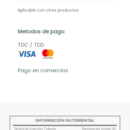
Aplicable con otros productos
Metodos de pago:
TDC
/
TDD
Pago en comercios
D
e
s