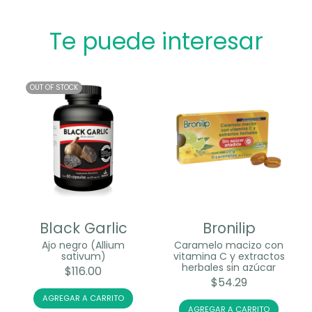
Te puede interesar
OUT OF STOCK
Black Garlic
Bronilip
Ajo negro (Allium
Caramelo macizo con
sativum)
vitamina C y extractos
herbales sin azúcar
$
116.00
$
54.29
AGREGAR A CARRITO
AGREGAR A CARRITO