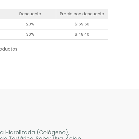
Descuento
Precio con descuento
20%
$
169.60
30%
$
148.40
roductos
na Hidrolizada (Colágeno),
ido Tartárico, Sabor Uva, Ácido