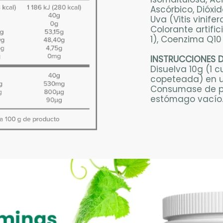
Ascórbico, Dióxid
Uva (Vitis vinife
Colorante artific
1), Coenzima Q10 
INSTRUCCIONES 
Disuelva 10g (1 
copeteada) en u
Consumase de pr
estómago vacío