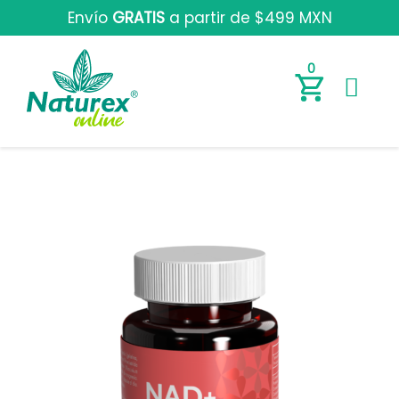
Envío
GRATIS
a partir de $499 MXN
0
N
A
D
+