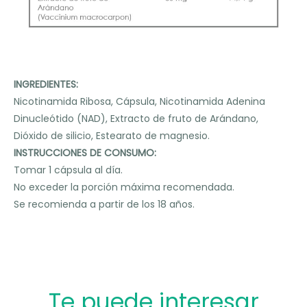
i
ó
n
INGREDIENTES:
Nicotinamida Ribosa, Cápsula, Nicotinamida Adenina
Dinucleótido (NAD), Extracto de fruto de Arándano,
Dióxido de silicio, Estearato de magnesio.
INSTRUCCIONES DE CONSUMO:
Tomar 1 cápsula al día.
No exceder la porción máxima recomendada.
Se recomienda a partir de los 18 años.
Te puede interesar