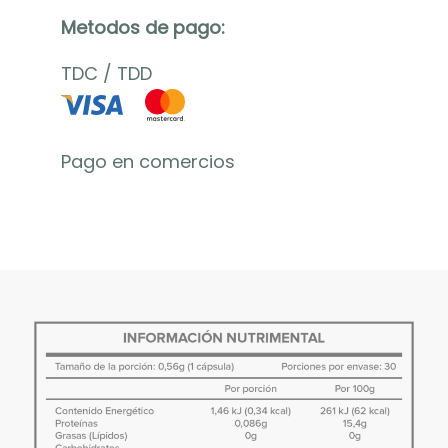
Metodos de pago:
TDC
/
TDD
Pago en comercios
D
e
s
c
r