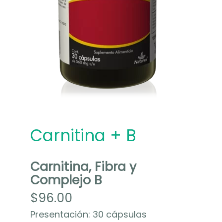
a
+
B
Carnitina + B
Carnitina, Fibra y
Complejo B
$
96.00
Presentación: 30 cápsulas