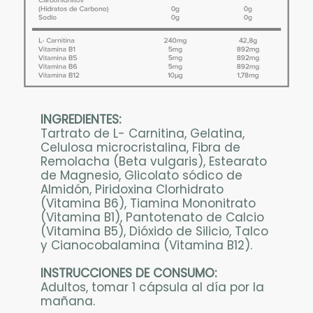
i
p
c
i
ó
n
INGREDIENTES:
Tartrato de L- Carnitina, Gelatina,
Celulosa microcristalina, Fibra de
Remolacha (Beta vulgaris), Estearato
de Magnesio, Glicolato sódico de
Almidón, Piridoxina Clorhidrato
(Vitamina B6), Tiamina Mononitrato
(Vitamina B1), Pantotenato de Calcio
(Vitamina B5), Dióxido de Silicio, Talco
y Cianocobalamina (Vitamina B12).
INSTRUCCIONES DE CONSUMO:
Adultos, tomar 1 cápsula al día por la
mañana.