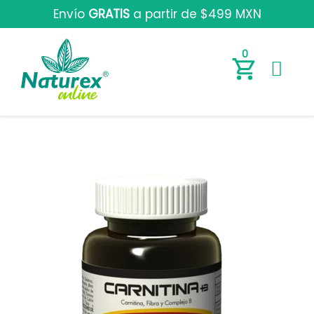
Envío
GRATIS
a partir de $499 MXN
0
C
a
r
n
i
t
i
n