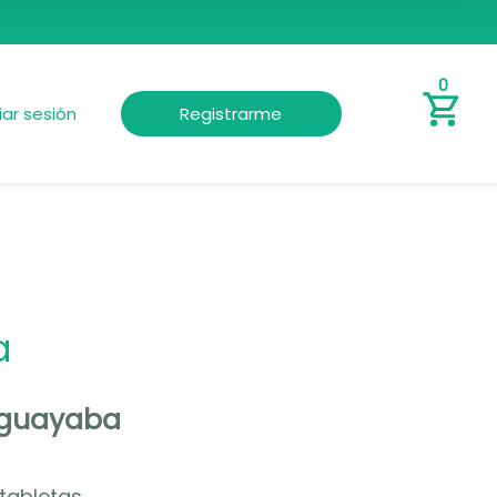
0
ciar sesión
Registrarme
a
 guayaba
 tabletas