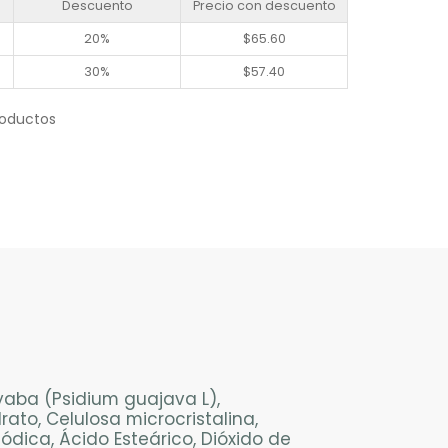
Descuento
Precio con descuento
20%
$
65.60
30%
$
57.40
roductos
yaba (Psidium guajava L),
ato, Celulosa microcristalina,
dica, Ácido Esteárico, Dióxido de