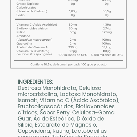
i
p
c
i
ó
n
INGREDIENTES:
Dextrosa Monohidrato, Celulosa
microcristalina, Lactosa Monohidrato,
Isomalt, Vitamina C (Ácido Ascórbico),
Fructooligosacáridos, Bioflavonoides
cítricos, Sabor Berry, Celulosa-Goma
Guar, Ácido Esteárico, Dióxido de
Silicio, Estearato de Magnesio,
Copovidona, Rutina, Lactobacillus
sporogenes, Proteína de Suero de