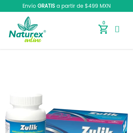
Envío
GRATIS
a partir de $499 MXN
0
Z
u
l
i
k