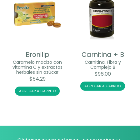
Bronilip
Carnitina + B
Caramelo macizo con
Carnitina, Fibra y
vitamina C y extractos
Complejo B
herbales sin azúcar
$
96.00
$
54.29
AGREGAR A CARRITO
AGREGAR A CARRITO