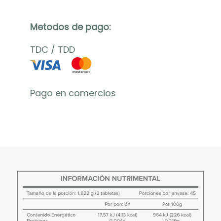
Metodos de pago:
TDC
/
TDD
Pago en comercios
D
e
s
c
r