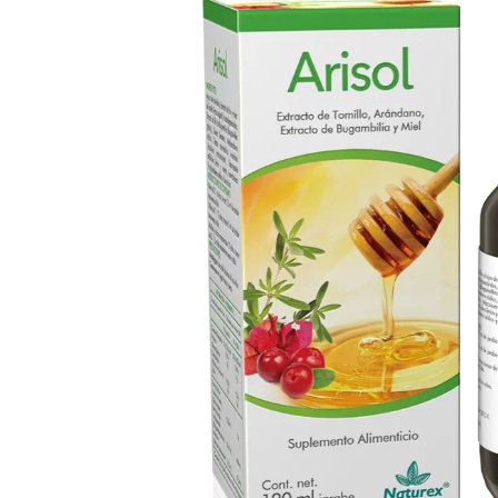
s
o
l