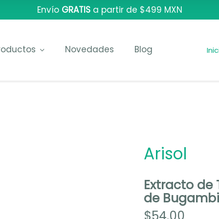
Envío
GRATIS
a partir de $499 MXN
roductos
Novedades
Blog
Ini
Arisol
Extracto de 
de Bugambil
$
54.00