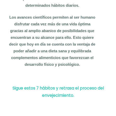
j
determinados hábitos diarios.
e
c
Los avances científicos permiten al ser humano
i
disfrutar cada vez más de una vida óptima
m
gracias al amplio abanico de posibilidades que
i
encuentran a su alcance para ello. Esto quiere
e
decir que hoy en día se cuenta con la ventaja de
n
poder añadir a una dieta sana y equilibrada
t
complementos alimenticios que favorezcan el
desarrollo físico y psicológico.
o
Sigue estos 7 hábitos y retrasa el proceso del
envejecimiento.