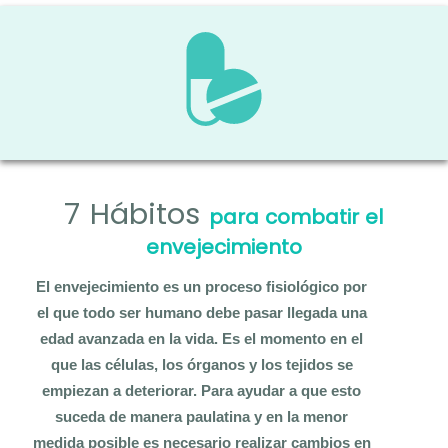
a
r
a
c
o
m
b
a
7 Hábitos
para combatir el
t
i
envejecimiento
r
El envejecimiento es un proceso fisiológico por
e
el que todo ser humano debe pasar llegada una
l
edad avanzada en la vida. Es el momento en el
e
que las células, los órganos y los tejidos se
n
empiezan a deteriorar. Para ayudar a que esto
v
suceda de manera paulatina y en la menor
e
medida posible es necesario realizar cambios en