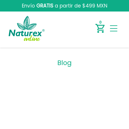
Envío
GRATIS
a partir de $499 MXN
0
7
Blog
H
á
b
i
t
o
s
p